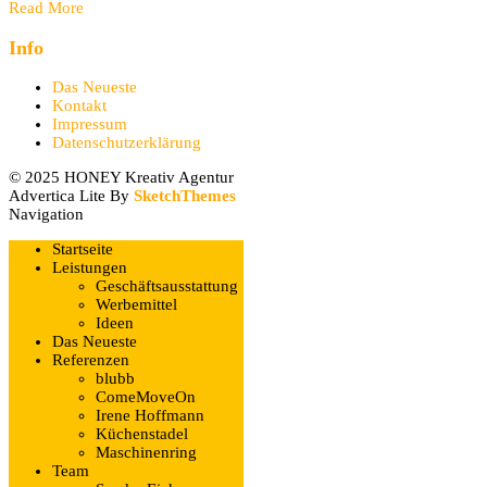
Read More
Info
Das Neueste
Kontakt
Impressum
Datenschutzerklärung
© 2025 HONEY Kreativ Agentur
Advertica Lite By
SketchThemes
Navigation
Startseite
Leistungen
Geschäftsausstattung
Werbemittel
Ideen
Das Neueste
Referenzen
blubb
ComeMoveOn
Irene Hoffmann
Küchenstadel
Maschinenring
Team