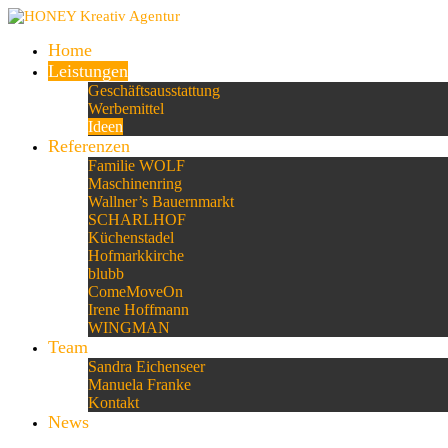
Home
Leistungen
Geschäftsausstattung
Werbemittel
Ideen
Referenzen
Familie WOLF
Maschinenring
Wallner’s Bauernmarkt
SCHARLHOF
Küchenstadel
Hofmarkkirche
blubb
ComeMoveOn
Irene Hoffmann
WINGMAN
Team
Sandra Eichenseer
Manuela Franke
Kontakt
News