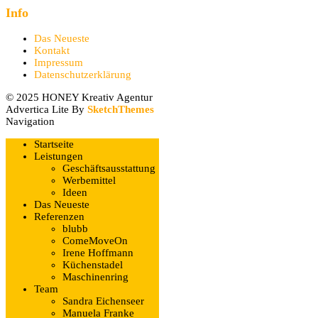
Info
Das Neueste
Kontakt
Impressum
Datenschutzerklärung
© 2025 HONEY Kreativ Agentur
Advertica Lite By
SketchThemes
Navigation
Startseite
Leistungen
Geschäftsausstattung
Werbemittel
Ideen
Das Neueste
Referenzen
blubb
ComeMoveOn
Irene Hoffmann
Küchenstadel
Maschinenring
Team
Sandra Eichenseer
Manuela Franke